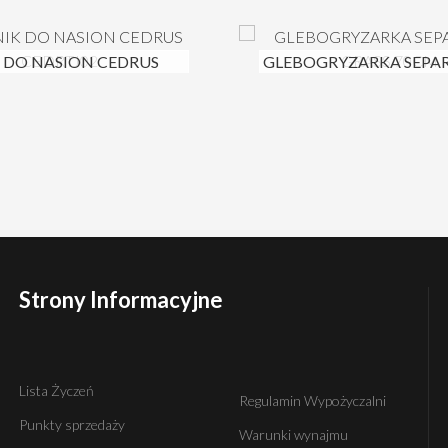
 DO NASION CEDRUS
GLEBOGRYZARKA SEPA
2
GRASS 70CM
Strony Informacyjne
Lista Życzeń
Regulamin Wypożyczalni
Punkty sprzedaży
Warunki wynajmu