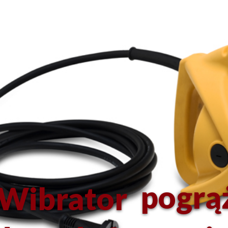
pogrą
Wibrator