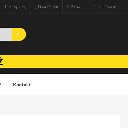
Zaloguj Się
Lista Życzeń
Porównaj
Zamówienie
Ż
ż
Kontakt