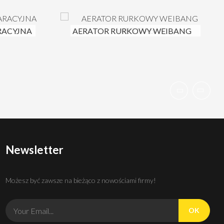
RACYJNA
AERATOR RURKOWY WEIBANG
WB517AB
Newsletter
Możesz być zawsze na bieżąco z nowościami firmy!
OK