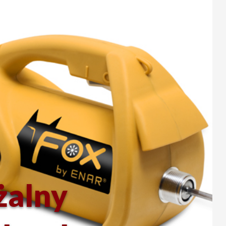
żalny