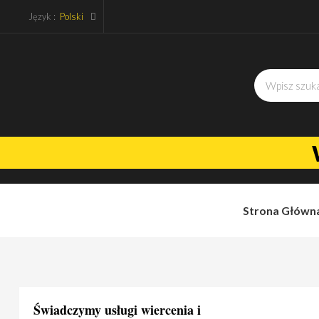
Język :
Polski
Strona Główn
Świadczymy usługi wiercenia i