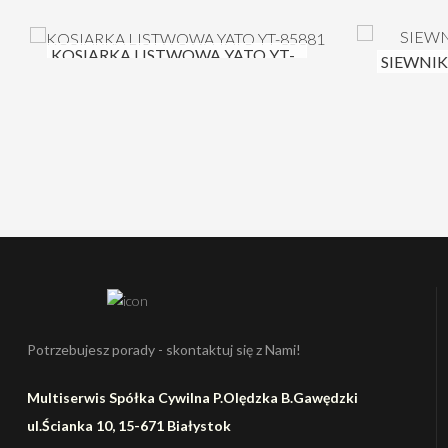
KOSIARKA LISTWOWA YATO YT-
SIEWNIK
85881
CEDRTJ0
Potrzebujesz porady - skontaktuj się z Nami!
Multiserwis Spółka Cywilna P.Olędzka B.Gawędzki
ul.Ścianka 10, 15-671 Białystok