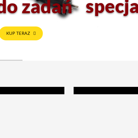
specj
do zadań
KUP TERAZ