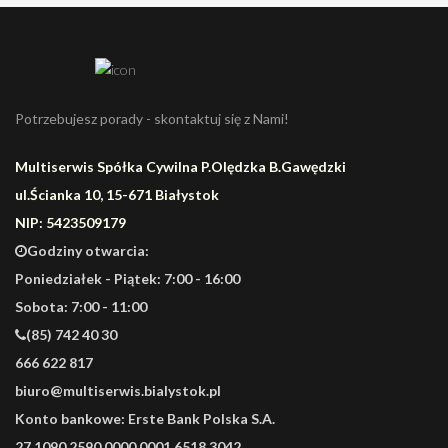
Potrzebujesz porady - skontaktuj się z Nami!
Multiserwis Spółka Cywilna P.Olędzka B.Gawędzki
ul.Ścianka 10, 15-671 Białystok
NIP: 5423509179
Godziny otwarcia:
Poniedziałek - Piątek: 7:00 - 16:00
Sobota: 7:00 - 11:00
(85) 742 40 30
666 622 817
biuro@multiserwis.bialystok.pl
Konto bankowe:
Erste Bank Polska S.A.
27 1090 2590 0000 0001 6518 3042