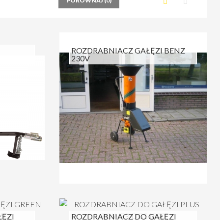
PORÓWNAJ (
0
)
I
ROZDRABNIACZ GAŁĘZI BENZ
230V
ĘZI
ROZDRABNIACZ DO GAŁĘZI