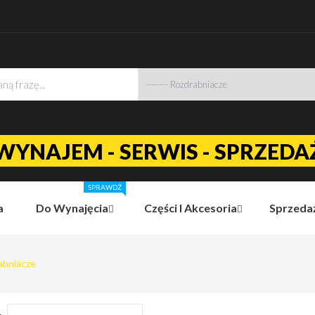
WYNAJEM - SERWIS - SPRZEDA
SPRAWDŹ
a
Do Wynajęcia
Części I Akcesoria
Sprzeda
abniacze