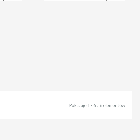
M50
PLUS POWER DGS1500
Pokazuje 1 - 6 z 6 elementów