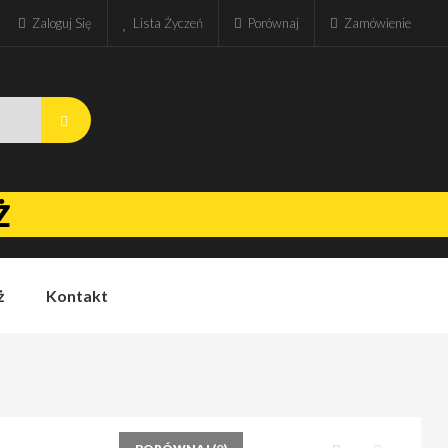
Zaloguj Się
Lista Życzeń
Porównaj
Zamówienie
Ż
ż
Kontakt