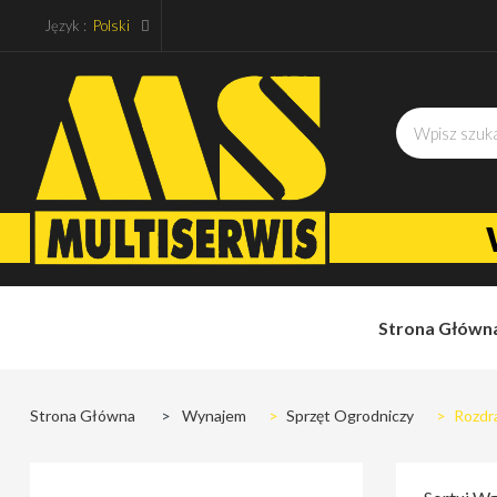
Język :
Polski
Strona Główn
Strona Główna
>
Wynajem
>
Sprzęt Ogrodniczy
>
Rozdr