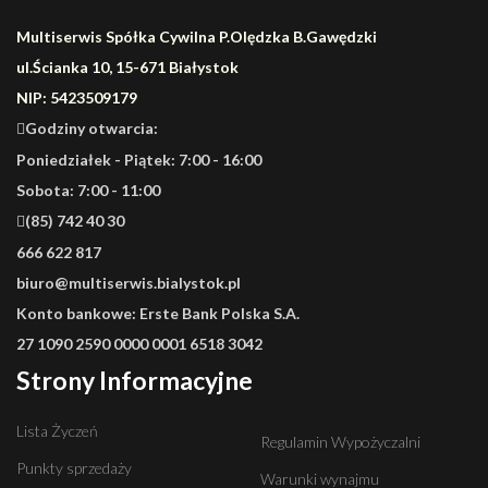
Multiserwis Spółka Cywilna P.Olędzka B.Gawędzki
ul.Ścianka 10, 15-671 Białystok
NIP: 5423509179
Godziny otwarcia:
Poniedziałek - Piątek: 7:00 - 16:00
Sobota: 7:00 - 11:00
(85) 742 40 30
666 622 817
biuro@multiserwis.bialystok.pl
Konto bankowe:
Erste Bank Polska S.A.
27 1090 2590 0000 0001 6518 3042
Strony Informacyjne
Lista Życzeń
Regulamin Wypożyczalni
Punkty sprzedaży
Warunki wynajmu