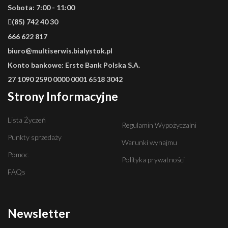
Sobota: 7:00 - 11:00
(85) 742 40 30
666 622 817
biuro@multiserwis.bialystok.pl
Konto bankowe:
Erste Bank Polska S.A.
27 1090 2590 0000 0001 6518 3042
Strony Informacyjne
Lista Życzeń
Regulamin Wypożyczalni
Punkty sprzedaży
Warunki wynajmu
Pomoc
Polityka prywatności
FAQs
Newsletter