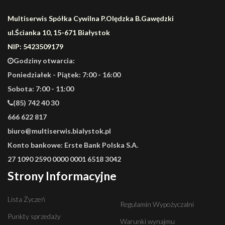
Multiserwis Spółka Cywilna P.Olędzka B.Gawędzki
ul.Ścianka 10, 15-671 Białystok
NIP: 5423509179
Godziny otwarcia:
Poniedziałek - Piątek: 7:00 - 16:00
Sobota: 7:00 - 11:00
(85) 742 40 30
666 622 817
biuro@multiserwis.bialystok.pl
Konto bankowe:
Erste Bank Polska S.A.
27 1090 2590 0000 0001 6518 3042
Strony Informacyjne
Lista Życzeń
Regulamin Wypożyczalni
Punkty sprzedaży
Warunki wynajmu