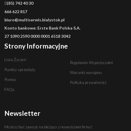
(85) 742 40 30
666 622 817
biuro@multiserwis.bialystok.pl
Konto bankowe:
Erste Bank Polska S.A.
27 1090 2590 0000 0001 6518 3042
Strony Informacyjne
Lista Życzeń
Regulamin Wypożyczalni
Punkty sprzedaży
Warunki wynajmu
Pomoc
Polityka prywatności
FAQs
Newsletter
Możesz być zawsze na bieżąco z nowościami firmy!